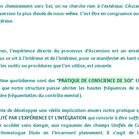
un cheminement vers Soi; on ne cherche rien à l'extérieur. L'Asce
a version la plus élevée de nous-même. C'est être en congruence av
térieur.
nes, l'expérience directe du processus d'Ascension est un ens
us se vit à l'intérieur et de l’intérieur, pour se manifester en tan
e les outils ou procédures que l'on utilise, est vivante.
tine quotidienne sont des
"
PRATIQUE DE CONSCIENCE DE SOI
".
E
 que notre structure puisse abriter les hautes fréquences de 
rière fréquentielles du contrôle mental).
te de développer une réelle implication envers notre pratique sp
LITÉ PAR L’EXPÉRIENCE ET L’INTÉGRATION
qui consiste à être suf
r accéder sans danger, aux royaumes des champs Unifiés de Co
 Homologue Divin en l'incarnant pleinement. Il s'agit de l