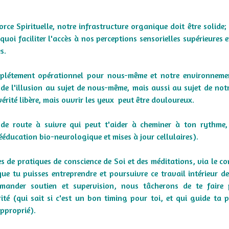
ce Spirituelle, notre infrastructure organique doit être solide; 
 quoi faciliter l'accès à nos perceptions sensorielles supérieures 
s.
omplétement opérationnel pour nous-même et notre environnemen
s de l'illusion au sujet de nous-même, mais aussi au sujet de no
vérité libère, mais ouvrir les yeux peut être douloureux.
e de route à suivre qui peut t'aider à cheminer à ton rythme
éducation bio-neurologique et mises à jour cellulaires).
es de pratiques de conscience de Soi et des méditations,
via le c
e tu puisses entreprendre et poursuivre ce travail intérieur d
nder soutien et supervision, nous tâcherons de te faire 
té (qui sait si c'est un bon timing pour toi, et qui guide ta 
approprié).