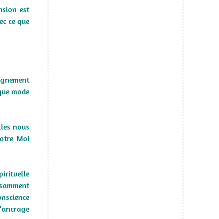
nsion est
ec ce que
eignement
t que mode
lles nous
notre Moi
irituelle
fisamment
nscience
'ancrage