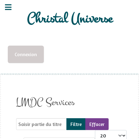
Christal Universe
Connexion
LMDC Services
Saisir partie du titre
Filtre
Effacer
Afficher #