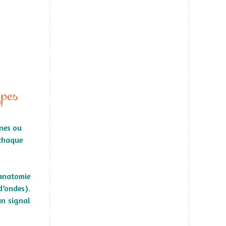
pes
nnes ou
 chaque
’anatomie
’ondes).
un signal