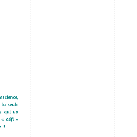
onscience,
 la seule
us qui va
 « défi »
 !!