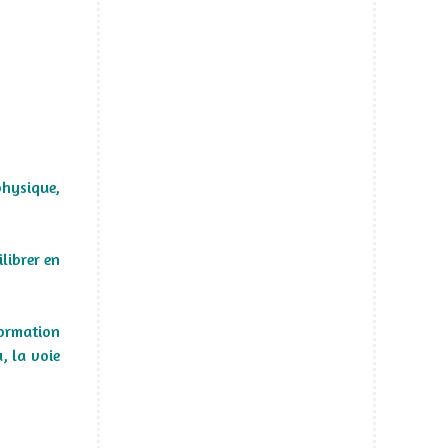
physique,
librer en
sformation
, la voie