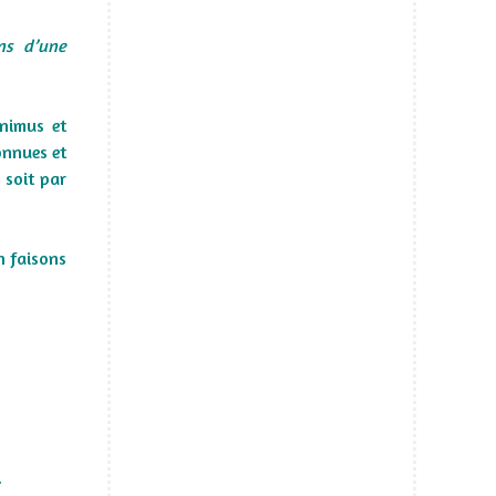
ons d’une
Animus et
onnues et
 soit par
n faisons
.