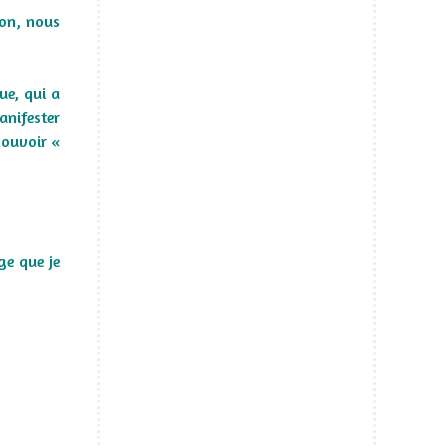
ion, nous
ue, qui a
anifester
pouvoir «
ge que je